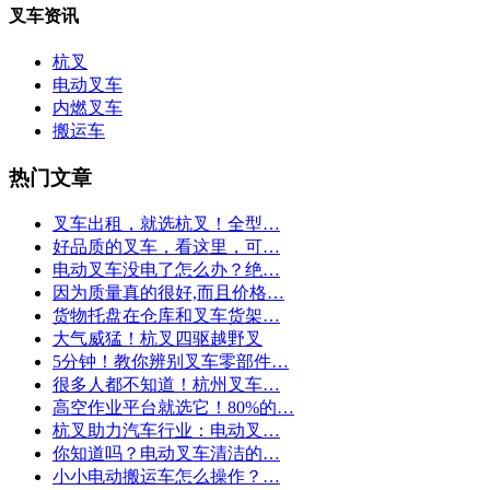
叉车资讯
杭叉
电动叉车
内燃叉车
搬运车
热门文章
叉车出租，就选杭叉！全型…
好品质的叉车，看这里，可…
电动叉车没电了怎么办？绝…
因为质量真的很好,而且价格…
货物托盘在仓库和叉车货架…
大气威猛！杭叉四驱越野叉
5分钟！教你辨别叉车零部件…
很多人都不知道！杭州叉车…
高空作业平台就选它！80%的…
杭叉助力汽车行业：电动叉…
你知道吗？电动叉车清洁的…
小小电动搬运车怎么操作？…