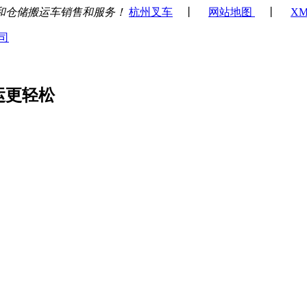
和仓储搬运车销售和服务！
杭州叉车
丨
网站地图
丨
XM
运更轻松