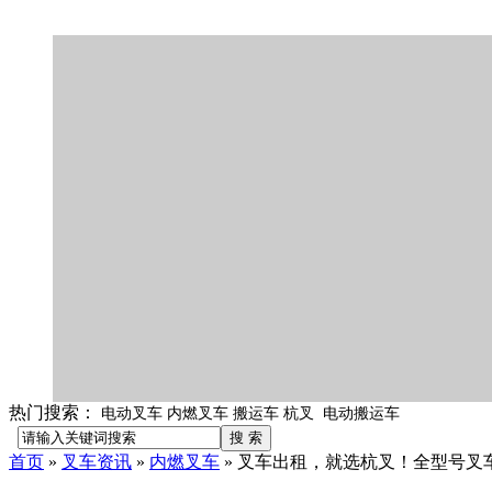
热门搜索：
电动叉车 内燃叉车 搬运车 杭叉 电动搬运车
首页
»
叉车资讯
»
内燃叉车
»
叉车出租，就选杭叉！全型号叉