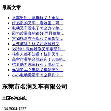
最新文章
叉车出租，就选杭叉！全型…
好品质的叉车，看这里，可…
电动叉车没电了怎么办？绝…
因为质量真的很好,而且价格…
货物托盘在仓库和叉车货架…
大气威猛！杭叉四驱越野叉
5分钟！教你辨别叉车零部件…
很多人都不知道！杭州叉车…
高空作业平台就选它！80%的…
杭叉助力汽车行业：电动叉…
你知道吗？电动叉车清洁的…
小小电动搬运车怎么操作？…
东莞市名润叉车有限公司
全国咨询热线:
134-5004-1257